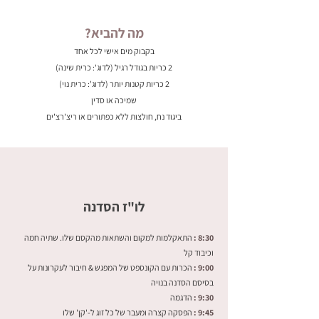
מה להביא?
בקבוק מים אישי לכל אחד
2 כריות בגודל רגיל (לדוג': כרית שינה)
2 כריות קטנות יותר (לדוג': כרית נוי)
שמיכה או סדין
ביגוד נח, חולצות ללא כפתורים או ריצ'רצ'ים
לו"ז הסדנה
8:30 :
התאקלמות למקום והשתאות מהקסם שלו. שתיה חמה
וכיבוד קל
9:00 :
הכרות עם הקונספט של המפגש & חיבור לעקרונות על
בסיסם הסדנה בנויה
9:30 :
הדגמה
9:45 :
הפסקה קצרה ומעבר של כל זוג ל-'קן' שלו