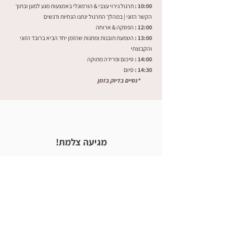
10:00 :
תרגול גירוי עצבי & הורמונלי באמצעות מגע למען ובתוך
הקשר הזוגי |
במהלך התרגול ינתנו הנחיות ודגשים
12:00 :
הפסקה & ארוחה
13:00 :
הטמעת תובנות ומתנות שהזמן יחד הביא ברובד הזוגי
והקבוצתי
14:00 :
סיכום ופרידה מתוקה
14:30 :
סיום
*נסיים בדיוק בזמן
מגיעה צלמת!
כידוע, זוהי סדנת ב
כורה #2!
בהתאם - אנחנו מזמינים צלמת מוכשרת ורגישה, לתיעוד
האירוע.
אנחנו מקווים שנצא עם תכנים ויזואליים שיסיעו בשיווק
סדנאות עתידיות.
נקווה לצאת עם תמונת אווירה כללית, שיצולם מרחוק
& תיעוד מהשיתופים שיהיו בסוף הסדנה שיעביר את עומק